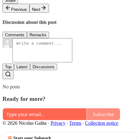
Share
Previous
Next
Discussion about this post
Comments
Restacks
Top
Latest
Discussions
No posts
Ready for more?
Subscribe
© 2026 Nicolas Galita
·
Privacy
∙
Terms
∙
Collection notice
Start your Substack