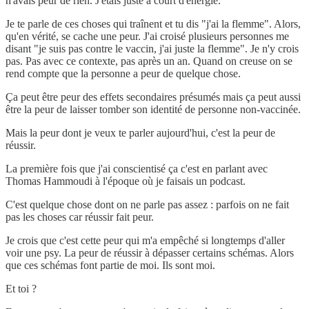
n'avais peur de rien. J'étais juste à court d'énergie.
Je te parle de ces choses qui traînent et tu dis "j'ai la flemme". Alors,
qu'en vérité, se cache une peur. J'ai croisé plusieurs personnes me
disant "je suis pas contre le vaccin, j'ai juste la flemme". Je n'y crois
pas. Pas avec ce contexte, pas après un an. Quand on creuse on se
rend compte que la personne a peur de quelque chose.
Ça peut être peur des effets secondaires présumés mais ça peut aussi
être la peur de laisser tomber son identité de personne non-vaccinée.
Mais la peur dont je veux te parler aujourd'hui, c'est la peur de
réussir.
La première fois que j'ai conscientisé ça c'est en parlant avec
Thomas Hammoudi à l'époque où je faisais un podcast.
C'est quelque chose dont on ne parle pas assez : parfois on ne fait
pas les choses car réussir fait peur.
Je crois que c'est cette peur qui m'a empêché si longtemps d'aller
voir une psy. La peur de réussir à dépasser certains schémas. Alors
que ces schémas font partie de moi. Ils sont moi.
Et toi ?