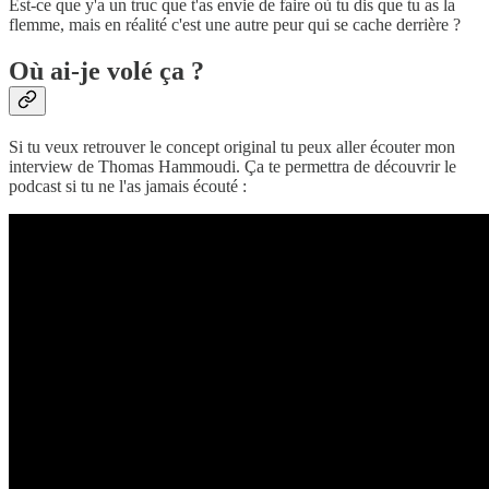
Est-ce que y'a un truc que t'as envie de faire où tu dis que tu as la
flemme, mais en réalité c'est une autre peur qui se cache derrière ?
Où ai-je volé ça ?
Si tu veux retrouver le concept original tu peux aller écouter mon
interview de Thomas Hammoudi. Ça te permettra de découvrir le
podcast si tu ne l'as jamais écouté :