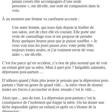
jamais censés être accompagnés d’une seule
personne », me dit-elle, une note de compassion dans la
voix.
À un moment une femme va carrément accourir :
Une autre femme, qui nous épie depuis la fenêtre de
son salon, sort de chez elle en courant. Elle porte une
veste de camouflage rose et me propose de prendre
Rosy quelques heures pour que je puisse souffler. « Je
vous vois tous les jours passer avec votre petite fille,
toujours toutes seules, et j’ai vraiment envie de vous
aider », me dit-elle.
C’est fou parce qu’en occident, y’a rien de plus normal que de voir
un enfant géré par sa mère. Mais à quel prix ? Inégalités salariales,
dépression post-partum …
D’ailleurs quand j’étais plus jeune je pensais que la dépression post-
partum c’était un genre de grand vide… la mère vient de donner
toutes ses forces à accoucher et donc ensuite c’est le vide…
Alors que… pas du tout. La dépression post-partum c’est la
conséquence de l’isolement qui frappe la mère. On lui donne une
tâche impossible (gérer un enfant) et après on s’étonne de la
dépression :