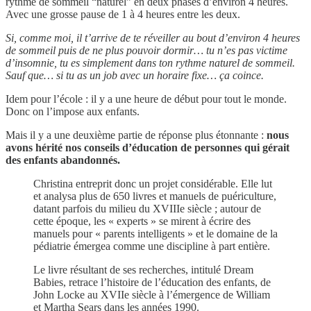
rythme de sommeil “naturel” en deux phases d’environ 4 heures.
Avec une grosse pause de 1 à 4 heures entre les deux.
Si, comme moi, il t’arrive de te réveiller au bout d’environ 4 heures
de sommeil puis de ne plus pouvoir dormir… tu n’es pas victime
d’insomnie, tu es simplement dans ton rythme naturel de sommeil.
Sauf que… si tu as un job avec un horaire fixe… ça coince.
Idem pour l’école : il y a une heure de début pour tout le monde.
Donc on l’impose aux enfants.
Mais il y a une deuxième partie de réponse plus étonnante :
nous
avons hérité nos conseils d’éducation de personnes qui gérait
des enfants abandonnés.
Christina entreprit donc un projet considérable. Elle lut
et analysa plus de 650 livres et manuels de puériculture,
datant parfois du milieu du XVIIIe siècle ; autour de
cette époque, les « experts » se mirent à écrire des
manuels pour « parents intelligents » et le domaine de la
pédiatrie émergea comme une discipline à part entière.
Le livre résultant de ses recherches, intitulé Dream
Babies, retrace l’histoire de l’éducation des enfants, de
John Locke au XVIIe siècle à l’émergence de William
et Martha Sears dans les années 1990.