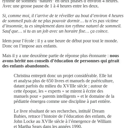
rythme de sommeil “naturel” en deux phases d’environ 4 heures.
Avec une grosse pause de 1 à 4 heures entre les deux.
Si, comme moi, il t’arrive de te réveiller au bout d’environ 4 heures
de sommeil puis de ne plus pouvoir dormir… tu n’es pas victime
d’insomnie, tu es simplement dans ton rythme naturel de sommeil.
Sauf que… si tu as un job avec un horaire fixe… ça coince.
Idem pour l’école : il y a une heure de début pour tout le monde.
Donc on l’impose aux enfants.
Mais il y a une deuxième partie de réponse plus étonnante :
nous
avons hérité nos conseils d’éducation de personnes qui gérait
des enfants abandonnés.
Christina entreprit donc un projet considérable. Elle lut
et analysa plus de 650 livres et manuels de puériculture,
datant parfois du milieu du XVIIIe siècle ; autour de
cette époque, les « experts » se mirent à écrire des
manuels pour « parents intelligents » et le domaine de la
pédiatrie émergea comme une discipline à part entière.
Le livre résultant de ses recherches, intitulé Dream
Babies, retrace l’histoire de l’éducation des enfants, de
John Locke au XVIIe siècle à l’émergence de William
et Martha Sears dans les années 1990.