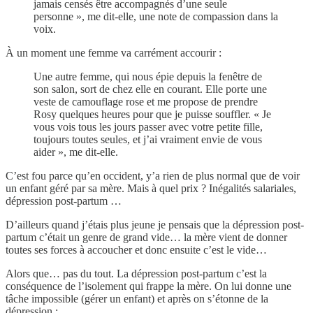
jamais censés être accompagnés d’une seule
personne », me dit-elle, une note de compassion dans la
voix.
À un moment une femme va carrément accourir :
Une autre femme, qui nous épie depuis la fenêtre de
son salon, sort de chez elle en courant. Elle porte une
veste de camouflage rose et me propose de prendre
Rosy quelques heures pour que je puisse souffler. « Je
vous vois tous les jours passer avec votre petite fille,
toujours toutes seules, et j’ai vraiment envie de vous
aider », me dit-elle.
C’est fou parce qu’en occident, y’a rien de plus normal que de voir
un enfant géré par sa mère. Mais à quel prix ? Inégalités salariales,
dépression post-partum …
D’ailleurs quand j’étais plus jeune je pensais que la dépression post-
partum c’était un genre de grand vide… la mère vient de donner
toutes ses forces à accoucher et donc ensuite c’est le vide…
Alors que… pas du tout. La dépression post-partum c’est la
conséquence de l’isolement qui frappe la mère. On lui donne une
tâche impossible (gérer un enfant) et après on s’étonne de la
dépression :