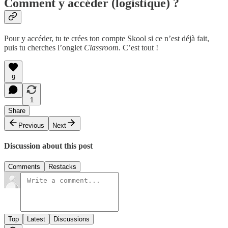
Comment y accéder (logistique) ?
Pour y accéder, tu te crées ton compte Skool si ce n’est déjà fait,
puis tu cherches l’onglet
Classroom.
C’est tout !
9
1
Share
Previous
Next
Discussion about this post
Comments
Restacks
Top
Latest
Discussions