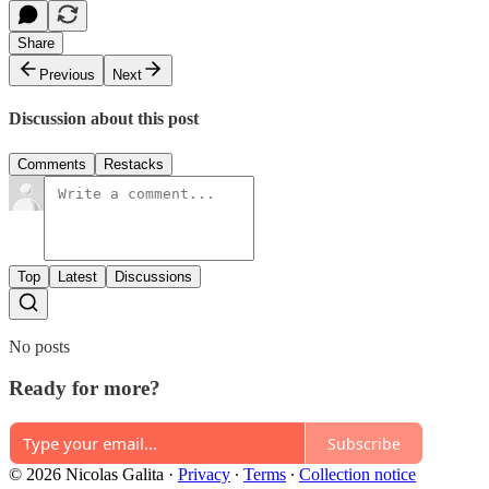
Share
Previous
Next
Discussion about this post
Comments
Restacks
Top
Latest
Discussions
No posts
Ready for more?
Subscribe
© 2026 Nicolas Galita
·
Privacy
∙
Terms
∙
Collection notice