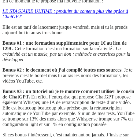
En ce moment je te propose ma nouvelle formation :
LE STAGIAIRE ULTIME : produire du contenu plus vite grâce à
ChatGPT
Elle est au tarif de lancement jusque vendredi mais si tu la prends
aujourd’hui tu auras trois bonus.
Bonus #1 : une formation supplémentaire pour 1€ au lieu de
129€.
Cette formation c’est ma formation sur la créativité :
La
créativité est un muscle, pas un don : méthode et exercices pour la
développer
Bonus #2 : le document où j’ai compilé toutes mes sources.
Je te
préviens c’est le bordel mais tu auras les noms des formations, les
vidéos YouTube, etc.
Bonus #3 : un tutoriel où je te montre comment utiliser le cousin
de ChatGPT.
En effet, l’entreprise qui propose ChatGPT propose
également Whisper, une IA de retranscription de texte d’une vidéo.
Elle est beaucoup beaucoup plus précise que la retranscription
automatique de YouTube par exemple. Sur un de mes tests, YouTube
se trompe sur 13% des mots alors que Whisper se trompe sur 7% en
configuration light et sur 1% en configuration poussée.
Si ces bonus t’intéressent, c’est maintenant ou jamais. J’insiste sur