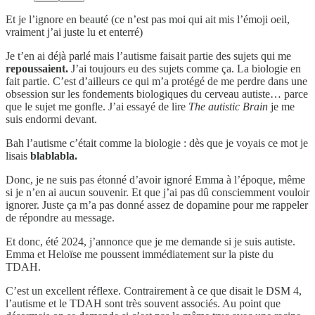
Et je l’ignore en beauté (ce n’est pas moi qui ait mis l’émoji oeil,
vraiment j’ai juste lu et enterré)
Je t’en ai déjà parlé mais l’autisme faisait partie des sujets qui me
repoussaient.
J’ai toujours eu des sujets comme ça. La biologie en
fait partie. C’est d’ailleurs ce qui m’a protégé de me perdre dans une
obsession sur les fondements biologiques du cerveau autiste… parce
que le sujet me gonfle. J’ai essayé de lire
The autistic Brain
je me
suis endormi devant.
Bah l’autisme c’était comme la biologie : dès que je voyais ce mot je
lisais
blablabla.
Donc, je ne suis pas étonné d’avoir ignoré Emma à l’époque, même
si je n’en ai aucun souvenir. Et que j’ai pas dû consciemment vouloir
ignorer. Juste ça m’a pas donné assez de dopamine pour me rappeler
de répondre au message.
Et donc, été 2024, j’annonce que je me demande si je suis autiste.
Emma et Heloïse me poussent immédiatement sur la piste du
TDAH.
C’est un excellent réflexe. Contrairement à ce que disait le DSM 4,
l’autisme et le TDAH sont très souvent associés. Au point que