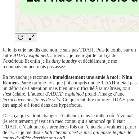
Je le lis et je me dis que non je suis pas TDAH. Puis je tombe sur un
autre
ADHD explained
… idem… je me regarde tout ça de
l’extérieur. Et enfin je lis
dirty laundry
et décidément je me
reconnais un peu mais pas assez.
En revanche je reconnais
immédiatement une amie à moi : Nina
Ramen.
Parce qu’une fois que j’ai compris que le TDAH n’était pas
un déficit de l’attention mais bien une difficulté à la maîtriser, tout
s’est éclairé. L’auteur d’
ADHD explained
prend l’image d’une
ferrari avec des freins de vélo.
Ce qui veut dire qu’un·e TDAH peut
être aspiré·e à fond dans des hyperfocus.
C’est ça qui va tout changer. D’ailleurs, dans le milieu où j’évoluais
(le recrutement) y’avait un mec connu qui a annoncé qu’il était
TDAH. C’était une des premières fois où j’entendais vraiment parler
de ça. Et je me disais
bah chelou, c’est le mec qui passe le plus de
temps d’affilée derrière son ordi.