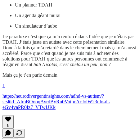
Un planner TDAH
Un agenda géant mural
Un simulateur d’aube
Le paradoxe c’est que ça m’a renforcé dans l’idée que je n’étais pas
TDAH. J’étais juste un autiste avec cette présentation similaire.
Donc à la fois ça m’a retardé dans le cheminement mais ça m’a aussi
accéléré. Parce que c’est quand je me suis mis à acheter des
solutions pour TDAH que les autres personnes ont commencé à
réagir en disant
bah Nicolas, c’est chelou un peu, non ?
Mais ça je t’en parle demain.
1
https://neurodivergentinsights.com/adhd-vs-autism/?
srsltid=AfmBOooqAvrdByRn0VotpcAcJolW23nlo-di-
eGv4vaPR0Iz7_VTwUKk
8