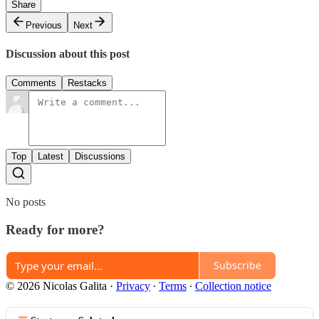
Share
Previous
Next
Discussion about this post
Comments
Restacks
Top
Latest
Discussions
No posts
Ready for more?
Subscribe
© 2026 Nicolas Galita
·
Privacy
∙
Terms
∙
Collection notice