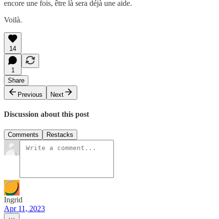
encore une fois, être là sera déjà une aide.
Voilà.
14
1
Share
Previous
Next
Discussion about this post
Comments
Restacks
Ingrid
Apr 11, 2023