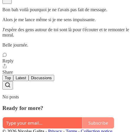
Bon bah voilà pourquoi je ne t'avais pas fait de message.
Alors je me lance même si je me sens impuissante.
J'espère des gens autour de toi sont là pour t'écouter et te remonter le
moral.
Belle journée.
Reply
Share
Top
Latest
Discussions
No posts
Ready for more?
Subscribe
© 2026 Nicolas Galita
·
Privacy
∙
Terms
∙
Collection notice