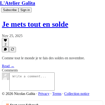
L'Atelier Galita
Subscribe
Sign in
Je mets tout en solde
Nov 25, 2025
2
Comme tout le monde je te fais des soldes en novembre.
Read →
Comments
© 2026 Nicolas Galita
·
Privacy
∙
Terms
∙
Collection notice