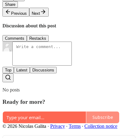
Share
Previous
Next
Discussion about this post
Comments
Restacks
Top
Latest
Discussions
No posts
Ready for more?
Subscribe
© 2026 Nicolas Galita
·
Privacy
∙
Terms
∙
Collection notice