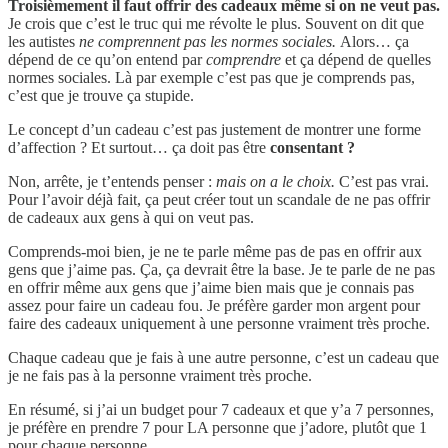
Troisièmement il faut offrir des cadeaux même si on ne veut pas.
Je crois que c’est le truc qui me révolte le plus. Souvent on dit que
les autistes
ne comprennent pas les normes sociales.
Alors… ça
dépend de ce qu’on entend par
comprendre
et ça dépend de quelles
normes sociales. Là par exemple c’est pas que je comprends pas,
c’est que je trouve ça stupide.
Le concept d’un cadeau c’est pas justement de montrer une forme
d’affection ? Et surtout… ça doit pas être
consentant ?
Non, arrête, je t’entends penser :
mais on a le choix.
C’est pas vrai.
Pour l’avoir déjà fait, ça peut créer tout un scandale de ne pas offrir
de cadeaux aux gens à qui on veut pas.
Comprends-moi bien, je ne te parle même pas de pas en offrir aux
gens que j’aime pas. Ça, ça devrait être la base. Je te parle de ne pas
en offrir même aux gens que j’aime bien mais que je connais pas
assez pour faire un cadeau fou. Je préfère garder mon argent pour
faire des cadeaux uniquement à une personne vraiment très proche.
Chaque cadeau que je fais à une autre personne, c’est un cadeau que
je ne fais pas à la personne vraiment très proche.
En résumé, si j’ai un budget pour 7 cadeaux et que y’a 7 personnes,
je préfère en prendre 7 pour LA personne que j’adore, plutôt que 1
pour chaque personne.