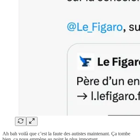
Ah bah voilà que c’est la faute des autistes maintenant. Ça tombe
bien, ça nous emmène au point le plus important.