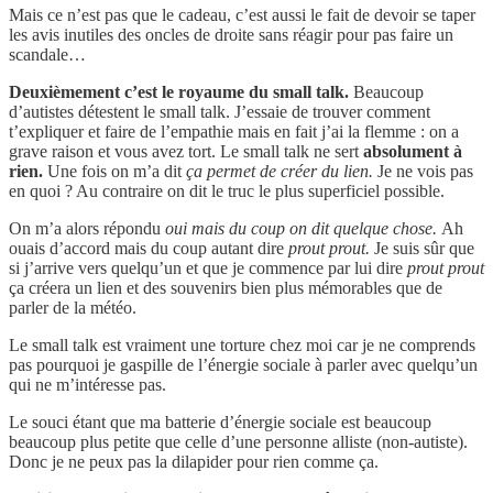
Mais ce n’est pas que le cadeau, c’est aussi le fait de devoir se taper
les avis inutiles des oncles de droite sans réagir pour pas faire un
scandale…
Deuxièmement c’est le royaume du small talk.
Beaucoup
d’autistes détestent le small talk. J’essaie de trouver comment
t’expliquer et faire de l’empathie mais en fait j’ai la flemme : on a
grave raison et vous avez tort. Le small talk ne sert
absolument à
rien.
Une fois on m’a dit
ça permet de créer du lien.
Je ne vois pas
en quoi ? Au contraire on dit le truc le plus superficiel possible.
On m’a alors répondu
oui mais du coup on dit quelque chose.
Ah
ouais d’accord mais du coup autant dire
prout prout.
Je suis sûr que
si j’arrive vers quelqu’un et que je commence par lui dire
prout prout
ça créera un lien et des souvenirs bien plus mémorables que de
parler de la météo.
Le small talk est vraiment une torture chez moi car je ne comprends
pas pourquoi je gaspille de l’énergie sociale à parler avec quelqu’un
qui ne m’intéresse pas.
Le souci étant que ma batterie d’énergie sociale est beaucoup
beaucoup plus petite que celle d’une personne alliste (non-autiste).
Donc je ne peux pas la dilapider pour rien comme ça.