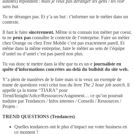
autistes) répondent :
mais je veux pas déranger les gens / les voir
sans but.
Tu ne déranges pas. Et y’a un but : t’informer sur le métier dans un
contexte.
Il faut le faire
sincèrement.
Même si tu connais ton métier par coeur,
tu ne
peux pas
connaître le contexte de l’entreprise. Faire un métier
chez Orange ou chez Free Mobile c’est pas exactement pareil. Et
même dans la même entreprise, faire le métier au sein de l’équipe
d’untel ou d’untel c’est pas pareil non plus.
Tu vas donc te mettre dans la tête que tu es un·e
journaliste en
quête d’informations concrètes au-delà du bullshit du site web.
Y’a plein de manières de le faire mais si tu veux un exemple de
trame de questions voici celui issu du livre
The 2 hour job search.
ll
appelle ça la trame “TIARA” pour
Trend/Insight/Adice/Ressources/Asignment… ce qu’on pourrait
traduire par Tendances / Infos internes / Conseils / Ressources /
Projets :
TREND QUESTIONS (Tendances)
Quelles tendances ont le plus d’impact sur votre business en
ce moment ?