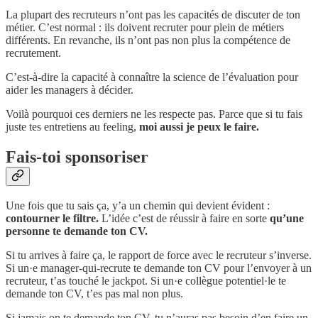
La plupart des recruteurs n’ont pas les capacités de discuter de ton
métier. C’est normal : ils doivent recruter pour plein de métiers
différents. En revanche, ils n’ont pas non plus la compétence de
recrutement.
C’est-à-dire la capacité à connaître la science de l’évaluation pour
aider les managers à décider.
Voilà pourquoi ces derniers ne les respecte pas. Parce que si tu fais
juste tes entretiens au feeling,
moi aussi je peux le faire.
Fais-toi sponsoriser
Une fois que tu sais ça, y’a un chemin qui devient évident :
contourner le filtre.
L’idée c’est de réussir à faire en sorte
qu’une
personne te demande ton CV.
Si tu arrives à faire ça, le rapport de force avec le recruteur s’inverse.
Si un·e manager-qui-recrute te demande ton CV pour l’envoyer à un
recruteur, t’as touché le jackpot. Si un·e collègue potentiel·le te
demande ton CV, t’es pas mal non plus.
Si jamais on te demande ton CV, tu n’auras pas besoin d’en faire un