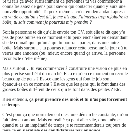
Si tu fais ça avec suffisamment de personnes tu vas commencer à
connaître assez de gens pour savoir qui contacter quand y’aura une
nouvelle opportunité. Tu peux même la créer en demandant après :
au vu de ce qu’on s’est dit, je me dis que j’aimerais trop rejoindre ta
boîte, tu sais comment je pourrais m’y prendre ?
Soit la personne te dit qu’elle envoie ton CV, soit elle te dit que y’a
pas de possibilités en ce moment et tu peux enchaîner en demandant
si elle connaît quelqu’un à qui tu pourrais parler, dans une autre
boîte. Mais surtout… tu pourras relancer cette personne le jour où tu
verras une annonce (ou, mieux encore quand ça arrive, la personne
recontacte d’elle-même).
Mais surtout… tu vas commencer à construire une vision de plus en
plus précise sur l’état du marché. Est-ce qu’en ce moment on recrute
beaucoup de gens ? Est-ce que les gens qui font le job sont
épanoui·es en ce moment ? Est-ce que les gens qui le font dans des
grosses boîtes diffèrent de ceux qui le font dans des petites ? Etc.
Bien entendu,
ça peut prendre des mois et tu n’as pas forcément
ce temps.
C’est pour ça que normalement c’est une démarche constante, qu’on
fait bien en amont. Mais en réalité ça peut aller vite, donc même
quand tu as un impératif de temps je te recommanderais toujours de
faire ça
en parallèle des candidatures par annonce.