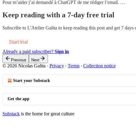
Pour m’aider j’ai demandé à ChatGPT de me rédiger l’email. …
Keep reading with a 7-day free trial
Subscribe to
L'Atelier Galita
to keep reading this post and get 7 days of
Start trial
Already a paid subscriber?
Sign in
Previous
Next
© 2026 Nicolas Galita
·
Privacy
∙
Terms
∙
Collection notice
Start your Substack
Get the app
Substack
is the home for great culture