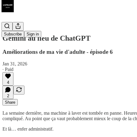
Subscribe
Sign in
Gemini au lieu de ChatGPT
Améliorations de ma vie d'adulte - épisode 6
Jan 31, 2026
∙ Paid
4
2
Share
La semaine dernière, ma machine à laver est tombée en panne. Heureu
compliqué. Au point que ça vaut probablement mieux le coup de la ch
Et là… enfer administratif.