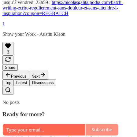
jusqu’à vendredi 23h59 :
https://nicolasgalita.podia.com/batch-
writing-ecrire-regulierement-sans-douleur-et-sans-attendre-l-
inspiration?coupon=REGBATCH
1
Show your Work - Austin Kleon
3
Share
Previous
Next
Top
Latest
Discussions
No posts
Ready for more?
Subscribe