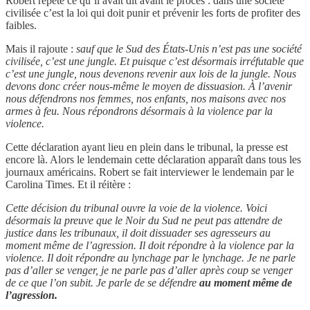
Robert répète ce qu’il avait dit avant le procès : dans une société
civilisée c’est la loi qui doit punir et prévenir les forts de profiter des
faibles.
Mais il rajoute :
sauf que le Sud des États-Unis n’est pas une société
civilisée, c’est une jungle. Et puisque c’est désormais irréfutable que
c’est une jungle, nous devenons revenir aux lois de la jungle. Nous
devons donc créer nous-même le moyen de dissuasion. À l’avenir
nous défendrons nos femmes, nos enfants, nos maisons avec nos
armes à feu. Nous répondrons désormais à la violence par la
violence.
Cette déclaration ayant lieu en plein dans le tribunal, la presse est
encore là. Alors le lendemain cette déclaration apparaît dans tous les
journaux américains. Robert se fait interviewer le lendemain par le
Carolina Times. Et il réitère :
Cette décision du tribunal ouvre la voie de la violence. Voici
désormais la preuve que le Noir du Sud ne peut pas attendre de
justice dans les tribunaux, il doit dissuader ses agresseurs au
moment même de l’agression. Il doit répondre à la violence par la
violence. Il doit répondre au lynchage par le lynchage. Je ne parle
pas d’aller se venger, je ne parle pas d’aller après coup se venger
de ce que l’on subit. Je parle de se défendre
au moment même de
l’agression.