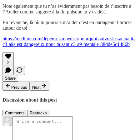
Note également que tu n’as évidemment pas besoin de t’inscrire à
l’Atelier comme suggéré à la fin puisque tu y es déjà.
En revanche, là où tu pourrais m’aider c’est en partageant l’article
autour de toi :
https://medium.com/dépenser-repenser/pourquoi-suivre-les-actualit-
c3-a9s-est-dangereux-pour-ta-sant-c3-a9-mentale-88dde5c1486b
2
Share
Previous
Next
Discussion about this post
Comments
Restacks