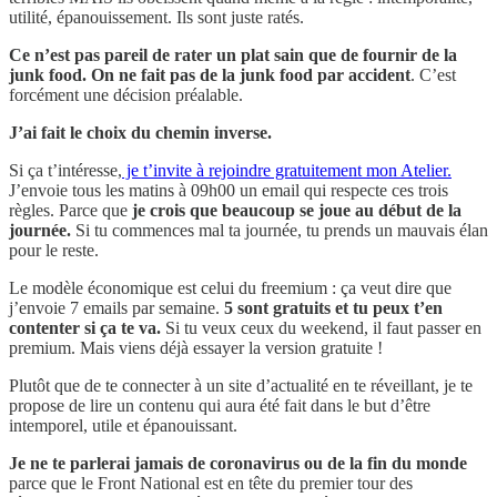
utilité, épanouissement. Ils sont juste ratés.
Ce n’est pas pareil de rater un plat sain que de fournir de la
junk food. On ne fait pas de la junk food par accident
. C’est
forcément une décision préalable.
J’ai fait le choix du chemin inverse.
Si ça t’intéresse,
je t’invite à rejoindre gratuitement mon Atelier.
J’envoie tous les matins à 09h00 un email qui respecte ces trois
règles. Parce que
je crois que beaucoup se joue au début de la
journée.
Si tu commences mal ta journée, tu prends un mauvais élan
pour le reste.
Le modèle économique est celui du freemium : ça veut dire que
j’envoie 7 emails par semaine.
5 sont gratuits et tu peux t’en
contenter si ça te va.
Si tu veux ceux du weekend, il faut passer en
premium. Mais viens déjà essayer la version gratuite !
Plutôt que de te connecter à un site d’actualité en te réveillant, je te
propose de lire un contenu qui aura été fait dans le but d’être
intemporel, utile et épanouissant.
Je ne te parlerai jamais de coronavirus ou de la fin du monde
parce que le Front National est en tête du premier tour des