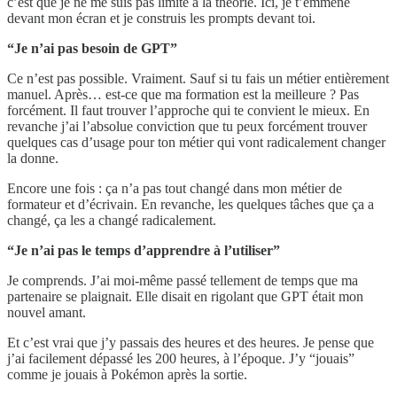
c’est que je ne me suis pas limité à la théorie. Ici, je t’emmène
devant mon écran et je construis les prompts devant toi.
“Je n’ai pas besoin de GPT”
Ce n’est pas possible. Vraiment. Sauf si tu fais un métier entièrement
manuel. Après… est-ce que ma formation est la meilleure ? Pas
forcément. Il faut trouver l’approche qui te convient le mieux. En
revanche j’ai l’absolue conviction que tu peux forcément trouver
quelques cas d’usage pour ton métier qui vont radicalement changer
la donne.
Encore une fois : ça n’a pas tout changé dans mon métier de
formateur et d’écrivain. En revanche, les quelques tâches que ça a
changé, ça les a changé radicalement.
“Je n’ai pas le temps d’apprendre à l’utiliser”
Je comprends. J’ai moi-même passé tellement de temps que ma
partenaire se plaignait. Elle disait en rigolant que GPT était mon
nouvel amant.
Et c’est vrai que j’y passais des heures et des heures. Je pense que
j’ai facilement dépassé les 200 heures, à l’époque. J’y “jouais”
comme je jouais à Pokémon après la sortie.