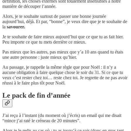
définition, les choses externes sont totalement insensibles à notre
manière de découper l’année.
Alors, je te souhaite surtout de passer une bonne journée
aujourd’hui, déjà. Et par, “bonne”, je veux dire que je te souhaite de
la
savourer.
Je te souhaite de faire mieux aujourd’hui que ce que tu as fait hier.
Peu importe ce que tu mets derrière ce mieux.
Pas mieux que les autres, pas mieux que y’a 10 ans quand tu étais
une autre personne : juste mieux qu’hier.
Au passage, je rappelle la même règle que pour Noël : il n’y a
aucune obligation à faire quelque chose le soir du 31. Si ce que tu
veux c’est rester chez toi… reste chez toi. Je regrette de ne pas avoir
réussi à le faire plus tôt pour Noël.
Le pack de fin d’année
J’ai reçu à l’instant (du moment où j’écris) un email qui me disait
“mince j’ai raté le créneau de 20 minutes”.
Alors je le redis au cas où : tu as jusqu’à ce soir (donc en gros tant