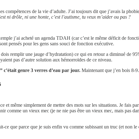
es compétences de la vie d’adulte. J’ai toujours dit que j’avais la phobi
’est ni drôle, ni une honte, c’est l’autisme, tu veux m’aider ou pas ?
emple j’ai acheté un agenda TDAH (car c’est le même déficit de fonctio
 sont pensés pour les gens sans souci de fonction exécutive.
ois remplir une jauge d’hydratation) ce qui en retour a diminué de 95% l
oyaient pas d’autre solution aux hémorroïdes de ce niveau.
 c’était genre 3 verres d’eau par jour.
Maintenant que j’en bois 8-9
s
ce et même simplement de mettre des mots sur les situations. Je fais par
 punir comme un vieux mec (je ne nie pas être un vieux mec, mais pas d
it-ce que parce que je suis enfin vu comme subissant un truc (et non le 