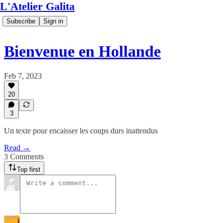
L'Atelier Galita
Subscribe
Sign in
Bienvenue en Hollande
Feb 7, 2023
20
3
Un texte pour encaisser les coups durs inattendus
Read →
3 Comments
Top first