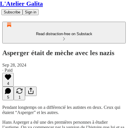
L'Atelier Galita
Subscribe
Sign in
Read distraction-free on Substack
Asperger était de mèche avec les nazis
Sep 28, 2024
∙ Paid
4
5
1
Pendant longtemps on a différencié les autistes en deux. Ceux qui
étaient “Asperger” et les autres.
Hans Asperger a été une des premières personnes à étudier
l’autisme. On va commencer par la version de l’histoire que lui et sa