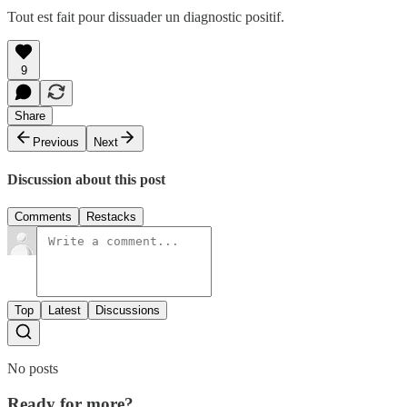
Tout est fait pour dissuader un diagnostic positif.
9
Share
Previous
Next
Discussion about this post
Comments
Restacks
Top
Latest
Discussions
No posts
Ready for more?