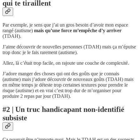
qui te tiraillent
Par exemple, je sens que j’ai un gros besoin d’avoir mon espace
rangé (autisme)
mais qu’une force m’empêche d’y arriver
(TDAH).
J’aime découvrir de nouvelles personnes (TDAH) mais ça m’épuise
trop donc je le fais rarement (autisme).
Allez, là c’était trop facile, on rajoute une couche de complexité.
J’adore manger des choses qui ont des goûts que je connais
(autisme) mais j’adore découvrir de nouveaux goûts (TDAH) mais
en même temps je déteste trop certaines textures pour prendre le
risque (autisme) et en vrai c’est trop dur de m’organiser pour
produire 2 repas par jour (TDAH).
#2 | Un truc handicapant non-identifié
subsiste
Ça pourrait être n’importe quoi. Mais le TDAH est un des suspects