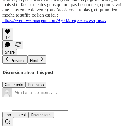
mais si tu fais partie des gens qui ont pas besoin de ça pour savoir
que tu as envie de venir (ou d’accéder au replay), et qu’un lien
moche te suffit, ce lien est ici :
https://event.webinarjam.com/9y032/register/wwzqmsov
12
Share
Previous
Next
Discussion about this post
Comments
Restacks
Top
Latest
Discussions