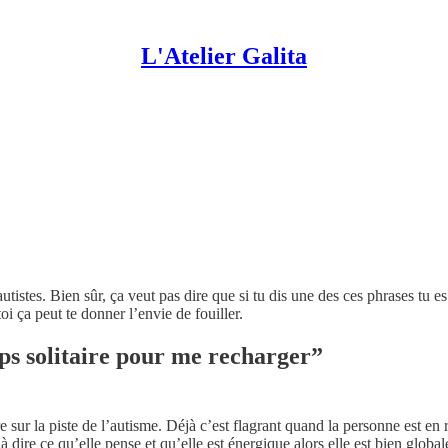
L'Atelier Galita
tistes. Bien sûr, ça veut pas dire que si tu dis une des ces phrases tu es
i ça peut te donner l’envie de fouiller.
emps solitaire pour me recharger”
 sur la piste de l’autisme. Déjà c’est flagrant quand la personne est en réa
 dire ce qu’elle pense et qu’elle est énergique alors elle est bien global