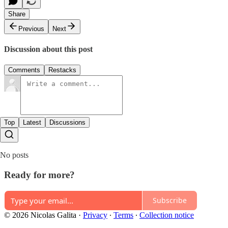
Share
Previous
Next
Discussion about this post
Comments
Restacks
Top
Latest
Discussions
No posts
Ready for more?
Subscribe
© 2026 Nicolas Galita
·
Privacy
∙
Terms
∙
Collection notice