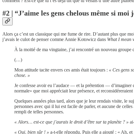
comment ? Est-ce que tu t’es déjà dit que tu venais d’une autre planèt
#2 | “J’aime les gens chelous même si moi j
Alors ça c’est un classique qui me fume de rire. D’autant plus que m
j’avais le culot de penser comme Annie Kotowicz dans
What I mean w
À la moitié de ma vingtaine, j’ai rencontré un nouveau groupe 
(…)
Mon attitude tacite envers ces amis était toujours :
« Ces gens so
chose. »
Je confesse avoir eu l’audace — et la prétention — d’imaginer
normale» que moi appréciait leur présence, et reconsidéreraient 
Quelques années plus tard, alors que je leur rendais visite, le suj
personnes avec qui il lui est facile de parler, et aucune de cell
rempli de telles personnes.
« Alors… est-ce que j’aurais le droit d’être sur ta planète ? »
ai
« Oui, bien sûr ! »
a-t-elle répondu. Puis elle a ajouté : « Ah, et