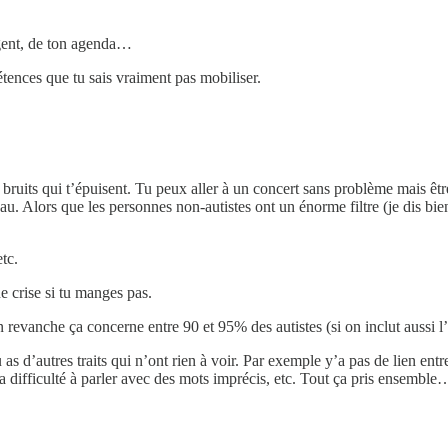
argent, de ton agenda…
étences que tu sais vraiment pas mobiliser.
bruits qui t’épuisent. Tu peux aller à un concert sans problème mais ê
. Alors que les personnes non-autistes ont un énorme filtre (je dis bien
tc.
e crise si tu manges pas.
evanche ça concerne entre 90 et 95% des autistes (si on inclut aussi l’
 as d’autres traits qui n’ont rien à voir. Par exemple y’a pas de lien en
 la difficulté à parler avec des mots imprécis, etc. Tout ça pris ensemble… 