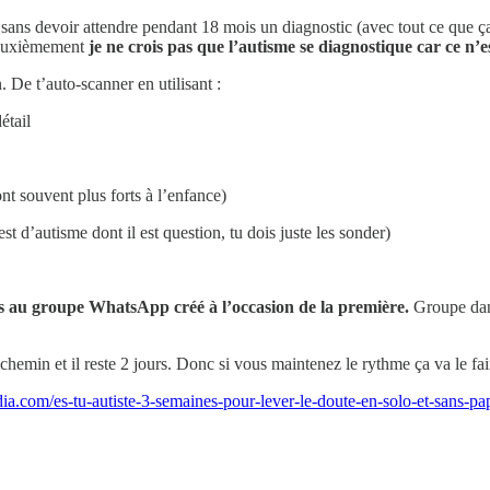
is sans devoir attendre pendant 18 mois un diagnostic (avec tout ce que ç
 deuxièmement
je ne crois pas que l’autisme se diagnostique car ce n’
. De t’auto-scanner en utilisant :
étail
nt souvent plus forts à l’enfance)
st d’autisme dont il est question, tu dois juste les sonder)
ès au groupe WhatsApp créé à l’occasion de la première.
Groupe dan
min et il reste 2 jours. Donc si vous maintenez le rythme ça va le faire
.podia.com/es-tu-autiste-3-semaines-pour-lever-le-doute-en-solo-e