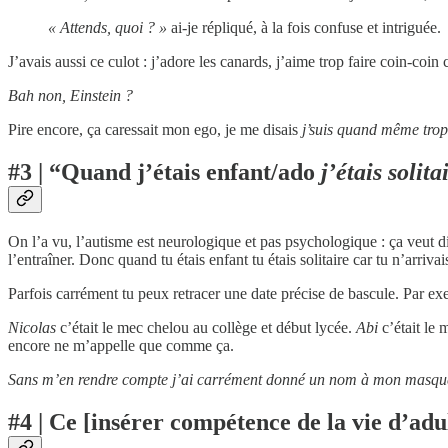
« Attends, quoi ? »
ai-je répliqué, à la fois confuse et intriguée.
J’avais aussi ce culot : j’adore les canards, j’aime trop faire coin-co
Bah non, Einstein ?
Pire encore, ça caressait mon ego, je me disais
j’suis quand même trop
#3 | “Quand j’étais enfant/ado
j’étais solita
On l’a vu, l’autisme est neurologique et pas psychologique : ça veut d
l’entraîner. Donc quand tu étais enfant tu étais solitaire car tu n’arriva
Parfois carrément tu peux retracer une date précise de bascule. Par e
Nicolas
c’était le mec chelou au collège et début lycée.
Abi
c’était le 
encore ne m’appelle que comme ça.
Sans m’en rendre compte j’ai carrément donné un nom à mon masque
#4 | Ce [insérer compétence de la vie d’adu