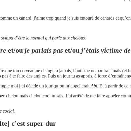
in comme un canard, j’aime trop quand je suis entouré de canards et qu’on
 sympa d’être le normal qui parle aux chelous.
ire
et/ou
je parlais pas
et/ou
j’étais victime d
ire que ton cerveau ne changera jamais, l’autisme ne partira jamais (et
is pas à te faire des ami·es. Puis un jour tu as appris, à force d’entraînem
xemple moi j’ai décidé un jour qu’on m’appellerait
Abi.
Et à partir de ce
mec chelou mais chelou cool tu sais. J’ai arrêté de me faire appeler co
 social.
lte] c’est super dur