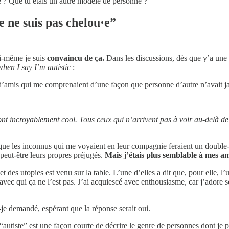
e ? Que tu étais un autre modèle de personne ?
e ne suis pas chelou·e”
oi-même je suis
convaincu de ça.
Dans les discussions, dès que y’a une 
hen I say I’m autistic
:
d’amis qui me comprenaient d’une façon que personne d’autre n’avait ja
nt incroyablement cool. Tous ceux qui n’arrivent pas à voir au-delà d
 que les inconnus qui me voyaient en leur compagnie feraient un double
peut-être leurs propres préjugés.
Mais j’étais plus semblable à mes am
et des utopies est venu sur la table. L’une d’elles a dit que, pour elle, l’
es avec qui ça ne l’est pas. J’ai acquiescé avec enthousiasme, car j’adore
-je demandé, espérant que la réponse serait oui.
 “autiste” est une façon courte de décrire le genre de personnes dont je p