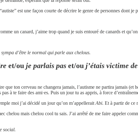
-je demandé, espérant que la réponse serait oui.
 “autiste” est une façon courte de décrire le genre de personnes dont je p
in comme un canard, j’aime trop quand je suis entouré de canards et qu’on
 sympa d’être le normal qui parle aux chelous.
ire
et/ou
je parlais pas
et/ou
j’étais victime d
ire que ton cerveau ne changera jamais, l’autisme ne partira jamais (et
is pas à te faire des ami·es. Puis un jour tu as appris, à force d’entraînem
xemple moi j’ai décidé un jour qu’on m’appellerait
Abi.
Et à partir de ce
mec chelou mais chelou cool tu sais. J’ai arrêté de me faire appeler co
 social.