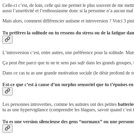
Celle-ci c’est, de loin, celle qui me permet le plus souvent de me mettre
aussi l’assertivité et l’enthousiasme donc si la personne n’a aucun mal à
Mais alors, comment différencier autisme et introversion ? Voici 3 pis
Tu préfères la solitude ou tu ressens du stress ou de la fatigue dans
L’introversion c’est, entre autres, une préférence pour la solitude. Mais
Ça peut être parce que tu ne te sens pas
safe
dans les grands groupes, tu
Dans ce cas tu as une grande motivation sociale (le désir profond de n
Est-ce que c’est à cause d’un surplus sensoriel que tu t’épuises e
Les personnes introverties, comme les autistes ont des petites
batterie
tu as une hypervigilance (comprendre les blagues, savoir quand c’est ton
Tu es une version silencieuse des gens “normaux” ou une personn