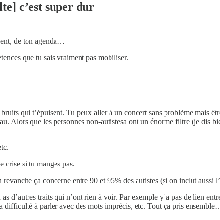
lte] c’est super dur
argent, de ton agenda…
étences que tu sais vraiment pas mobiliser.
bruits qui t’épuisent. Tu peux aller à un concert sans problème mais ê
. Alors que les personnes non-autistesa ont un énorme filtre (je dis bie
tc.
e crise si tu manges pas.
evanche ça concerne entre 90 et 95% des autistes (si on inclut aussi l’
 as d’autres traits qui n’ont rien à voir. Par exemple y’a pas de lien en
 la difficulté à parler avec des mots imprécis, etc. Tout ça pris ensemble… 