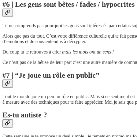
#6 | Les gens sont bêtes / fades / hypocrites
Tu ne comprends pas pourquoi les gens sont intéressés par certains suj
Alors que pas du tout. C’est votre différence culturelle qui te fait pen
d’émotions et de sous-entendus à décrypter.
Du coup tu te retrouves à crier
mais les mots ont un sens !
Ce n’est pas de la bêtise de leur part c’est une autre manière de comm
#7 | “Je joue un rôle en public”
Tout le monde joue un peu un rôle en public. Mais si ce sentiment est 
à mesure avec des techniques pour te faire apprécier. Moi je sais que 
Es-tu autiste ?
Cette semaine je te propose un deal simple : je remets en promo ma for