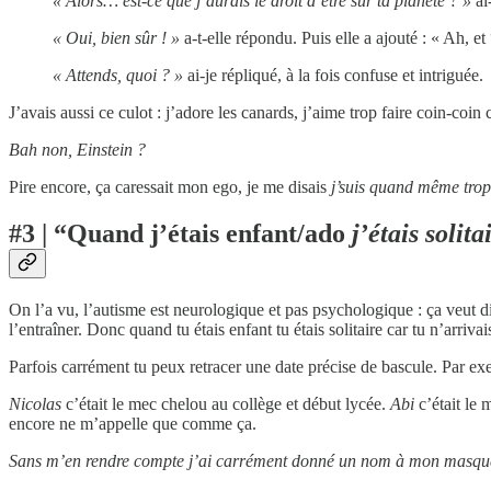
« Alors… est-ce que j’aurais le droit d’être sur ta planète ? »
ai
« Oui, bien sûr ! »
a-t-elle répondu. Puis elle a ajouté : « Ah, et
« Attends, quoi ? »
ai-je répliqué, à la fois confuse et intriguée.
J’avais aussi ce culot : j’adore les canards, j’aime trop faire coin-co
Bah non, Einstein ?
Pire encore, ça caressait mon ego, je me disais
j’suis quand même trop
#3 | “Quand j’étais enfant/ado
j’étais solita
On l’a vu, l’autisme est neurologique et pas psychologique : ça veut d
l’entraîner. Donc quand tu étais enfant tu étais solitaire car tu n’arriva
Parfois carrément tu peux retracer une date précise de bascule. Par e
Nicolas
c’était le mec chelou au collège et début lycée.
Abi
c’était le 
encore ne m’appelle que comme ça.
Sans m’en rendre compte j’ai carrément donné un nom à mon masque