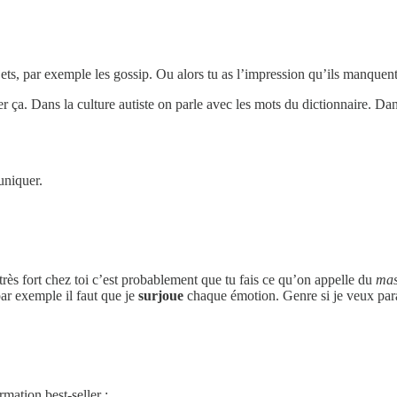
ets, par exemple les gossip. Ou alors tu as l’impression qu’ils manquent 
ser ça. Dans la culture autiste on parle avec les mots du dictionnaire. D
uniquer.
très fort chez toi c’est probablement que tu fais ce qu’on appelle du
mas
par exemple il faut que je
surjoue
chaque émotion. Genre si je veux paraî
mation best-seller :