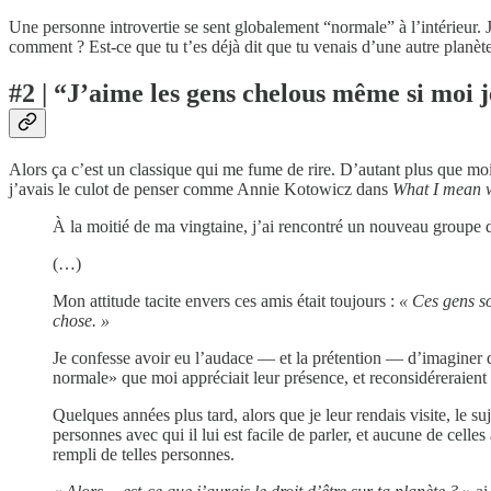
Une personne introvertie se sent globalement “normale” à l’intérieur. Ju
comment ? Est-ce que tu t’es déjà dit que tu venais d’une autre planèt
#2 | “J’aime les gens chelous même si moi j
Alors ça c’est un classique qui me fume de rire. D’autant plus que m
j’avais le culot de penser comme Annie Kotowicz dans
What I mean w
À la moitié de ma vingtaine, j’ai rencontré un nouveau groupe 
(…)
Mon attitude tacite envers ces amis était toujours :
« Ces gens so
chose. »
Je confesse avoir eu l’audace — et la prétention — d’imaginer
normale» que moi appréciait leur présence, et reconsidéreraient 
Quelques années plus tard, alors que je leur rendais visite, le suj
personnes avec qui il lui est facile de parler, et aucune de cell
rempli de telles personnes.