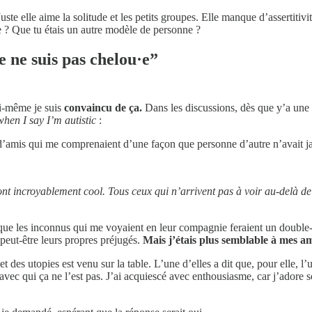
ste elle aime la solitude et les petits groupes. Elle manque d’assertitivi
e ? Que tu étais un autre modèle de personne ?
e ne suis pas chelou·e”
oi-même je suis
convaincu de ça.
Dans les discussions, dès que y’a une 
hen I say I’m autistic
:
d’amis qui me comprenaient d’une façon que personne d’autre n’avait ja
nt incroyablement cool. Tous ceux qui n’arrivent pas à voir au-delà d
 que les inconnus qui me voyaient en leur compagnie feraient un double
peut-être leurs propres préjugés.
Mais j’étais plus semblable à mes am
et des utopies est venu sur la table. L’une d’elles a dit que, pour elle, l’
es avec qui ça ne l’est pas. J’ai acquiescé avec enthousiasme, car j’adore