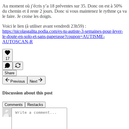
Au moment où j’écris y’a 18 préventes sur 35. Donc on est à 50%
du chemin et il reste 2 jours. Donc si vous maintenez le rythme ça va
le faire. Je croise les doigts.
Voici le lien (à utiliser avant vendredi 23h59) :
https://nicolasgalita.podia.com/es-tu-autiste-3-semaines-pour-lever-
le-doute-en-solo-et-sans-paperasse?coupon=AUTISME-
AUTOSCAN-R
17
Share
Previous
Next
Discussion about this post
Comments
Restacks