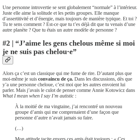
Une personne introvertie se sent globalement “normale” à l’intérieur.
Juste elle aime la solitude et les petits groupes. Elle manque
d’assertitivité et d’énergie, mais toujours de manière typique. Et toi ?
Tu te sens comment ? Est-ce que tu t’es déjà dit que tu venais d’une
autre planète ? Que tu étais un autre modèle de personne ?
#2 | “J’aime les gens chelous même si moi
je ne suis pas chelou·e”
Alors ça c’est un classique qui me fume de rire. D’autant plus que
moi-même je suis
convaincu de ça.
Dans les discussions, dès que
y’a une personne cheloue, c’est moi que les autres envoient lui
parler. Mais j’avais le culot de penser comme Annie Kotowicz dans
What I mean when I say I’m autistic
:
À la moitié de ma vingtaine, j’ai rencontré un nouveau
groupe d’amis qui me comprenaient d’une façon que
personne d’autre n’avait jamais su faire.
(…)
Mon attitude tacite envers ces amis était toujours :
« Ces