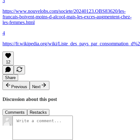
3
https://www.nouvelobs.com/societe/20240123.OBS83620/les-
francais-boivent-moins-d-alcool-mais-les-exces-augmentent-chez-
les-femmes.html
4
https://fr.wikipedia.org/wiki/Liste_des_pays_par_consommation_d%2
12
Share
Previous
Next
Discussion about this post
Comments
Restacks