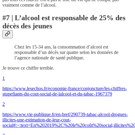
vraiment comme de l’alcool.
#7 | L’alcool est responsable de 25% des
décès des jeunes
Chez les 15-34 ans, la consommation d’alcool est
responsable d’un décès sur quatre selon les données de
l’agence nationale de santé publique.
Je trouve ce chiffre terrible.
1
https://www.lesechos.fr/economie-france/conjoncture/les-chiffres-
stupefiants-du-cout-social-de-lalcool-et-du-tabac-1967379
2
https://www.vie-publique.fr/en-bref/290739-tabac-alcool-drogues-
illicites-une-estimation-de-leur-cout-
social#:~:text=En%202019%2C%20le%20coût%20social,illicites%