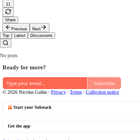
11
Share
Previous
Next
Top
Latest
Discussions
No posts
Ready for more?
Subscribe
© 2026 Nicolas Galita
·
Privacy
∙
Terms
∙
Collection notice
Start your Substack
Get the app