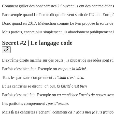
Comment griller des bonapartistes ? Souvent ils ont des contradictions
Par exemple quand Le Pen te dit qu’elle veut sortir de l’Union Europée
Donc quand en 2017, Mélenchon comme Le Pen propose la sortie de l’
Mais parfois, encore plus simplement, ils abandonnent publiquement l
Secret #2 | Le langage codé
L’extrême-droite marche sur des oeufs : la plupart de ses idées sont st
Parfois c’est bien fait. Exemple
on est pour la laïcité.
Tous les partisans comprennent :
l’islam c’est caca.
Et les centristes se diront :
ah oui, la laïcité c’est bien
Parfois c’est mal fait. Exemple
on va empêcher l’accès de postes stra
Les partisans comprennent :
pas d’arabes
Mais là les centristes s’écrient :
comment ça ? Mais moi je suis franco-