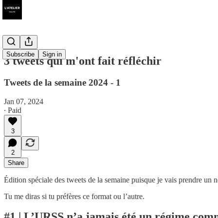
Subscribe
Sign in
3 tweets qui m'ont fait réfléchir
Tweets de la semaine 2024 - 1
Jan 07, 2024
∙ Paid
3
2
Share
Édition spéciale des tweets de la semaine puisque je vais prendre un 
Tu me diras si tu préfères ce format ou l’autre.
#1 | L’URSS n’a jamais été un régime com