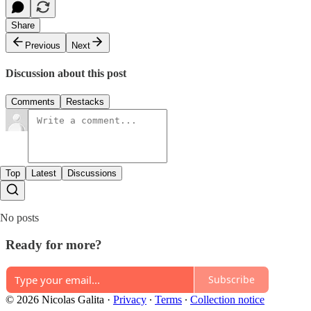
Share
Previous
Next
Discussion about this post
Comments
Restacks
Top
Latest
Discussions
No posts
Ready for more?
Subscribe
© 2026 Nicolas Galita
·
Privacy
∙
Terms
∙
Collection notice