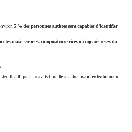
 environ
5 % des personnes autistes sont capables d’identifier
ur les musicien·ne·s, compositeurs·rices ou ingénieur·e·s du
s.
gnificatif que si tu avais l’oreille absolue
avant entraînement