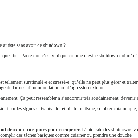
être autiste sans avoir de shutdown ?
te question. Parce que c’est vrai que comme c’est le shutdown qui m’a fa
tellement surstimulé·e et stressé·e, qu’elle ne peut plus gérer et trait
age de larmes, d’automutilation ou d’agression externe.
onnement. Ça peut ressembler à s’endormir très soudainement, devenir a
nt par les signes suivants : le retrait, le mutisme, sembler catatonique
faut deux ou trois jours pour récupérer.
L’intensité des shutdowns var
accomplir des tâches basiques comme cuisiner ou prendre une douche.