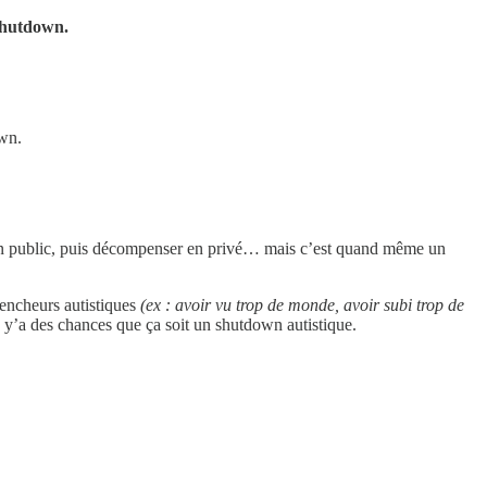
 shutdown.
own.
ont en public, puis décompenser en privé… mais c’est quand même un
clencheurs autistiques
(ex : avoir vu trop de monde, avoir subi trop de
 y’a des chances que ça soit un shutdown autistique.