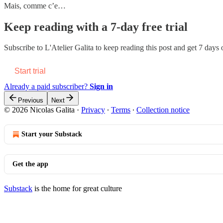
Mais, comme c’e…
Keep reading with a 7-day free trial
Subscribe to
L'Atelier Galita
to keep reading this post and get 7 days of
Start trial
Already a paid subscriber?
Sign in
Previous
Next
© 2026 Nicolas Galita
·
Privacy
∙
Terms
∙
Collection notice
Start your Substack
Get the app
Substack
is the home for great culture